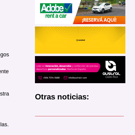
egos
ente
stra
Otras noticias:
las.