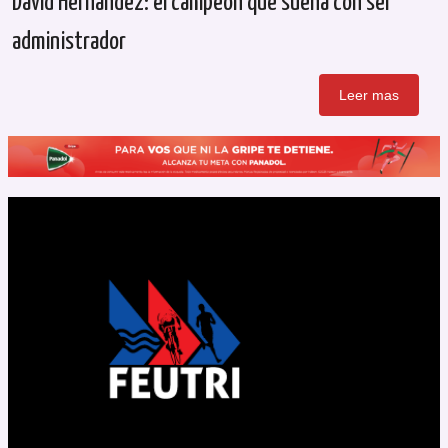
David Hernández: el campeón que sueña con ser
administrador
Leer mas