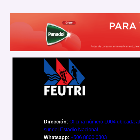
Dirección:
Oficina número 1004 ubicada al
sur del Estadio Nacional
Whatsapp:
+506 8800 0303