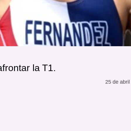
rontar la T1.
25 de abri