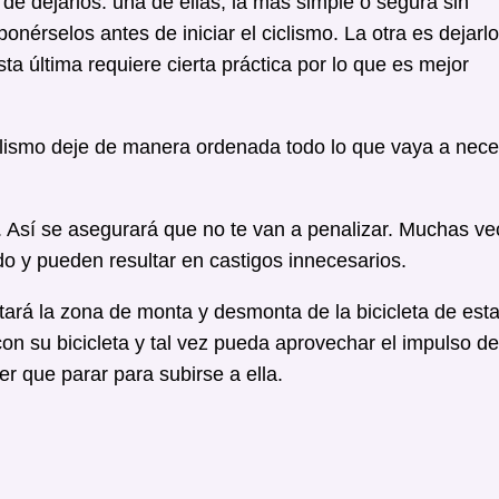
de dejarlos: una de ellas, la más simple o segura sin
onérselos antes de iniciar el ciclismo. La otra es dejarl
sta última requiere cierta práctica por lo que es mejor
clismo deje de manera ordenada todo lo que vaya a nece
 Así se asegurará que no te van a penalizar. Muchas v
do y pueden resultar en castigos innecesarios.
stará la zona de monta y desmonta de la bicicleta de est
n su bicicleta y tal vez pueda aprovechar el impulso de
er que parar para subirse a ella.