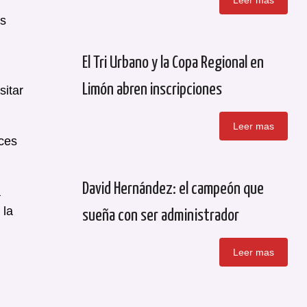
Leer mas
os
El Tri Urbano y la Copa Regional en
Limón abren inscripciones
sitar
Leer mas
eces
David Hernández: el campeón que
a
 la
sueña con ser administrador
Leer mas