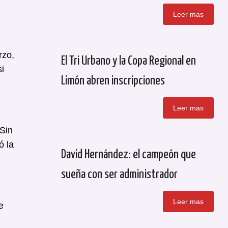
Leer mas
rzo,
El Tri Urbano y la Copa Regional en
i
Limón abren inscripciones
Leer mas
 Sin
ó la
David Hernández: el campeón que
sueña con ser administrador
Leer mas
e