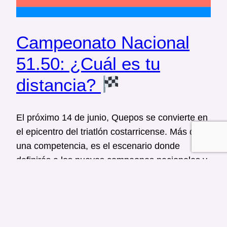
Campeonato Nacional
51.50: ¿Cuál es tu
distancia?
El próximo 14 de junio, Quepos se convierte en
el epicentro del triatlón costarricense. Más que
una competencia, es el escenario donde
definirás a los nuevos campeones nacionales y
buscarás tu clasificación al Campeonato
Mundial de World Triathlon en Pontevedra,
España. La pregunta clave no es si vas a
asistir, sino ¿cuál es tu objetivo…